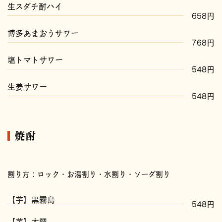
生スダチ酎ハイ
658円
博多あまおうサワー
768円
塩トマトサワー
548円
生姜サワー
548円
焼酎
割り方：ロック・お湯割り・水割り・ソーダ割り
【芋】黒霧島
548円
【芋】大隈