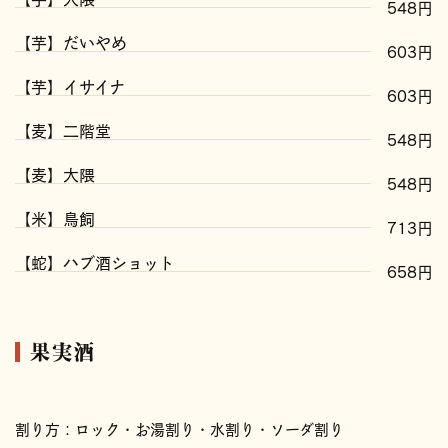
548円
【芋】だいやめ
603円
【芋】イサイナ
603円
【麦】二階堂
548円
【麦】大隈
548円
【米】鳥飼
713円
【蛇】ハブ酒ショット
658円
果実酒
割り方：ロック・お湯割り・水割り・ソーダ割り